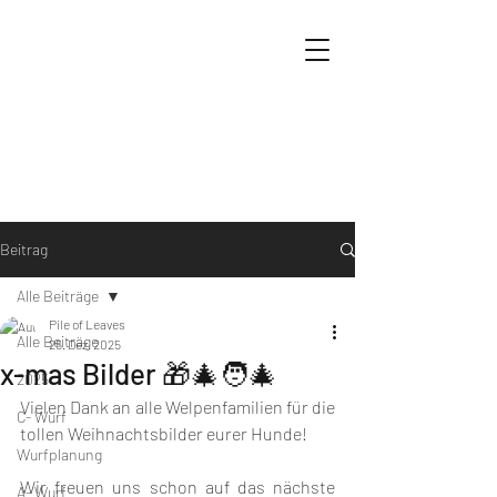
Beitrag
Alle Beiträge
Pile of Leaves
Alle Beiträge
25. Dez. 2025
x-mas Bilder 🎁🎄🧑‍🎄
2025
Vielen Dank an alle Welpenfamilien für die 
C- Wurf
tollen Weihnachtsbilder eurer Hunde!  
Wurfplanung
Wir freuen uns schon auf das nächste 
A- Wurf