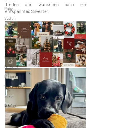
Treffen und wünschen euch ein 
Ruby
entspanntes Silvester.
Sutton
Willow
Prüfungen & Termine
Gesundheitsergebnisse
Maple
B - Wurf
Pepper
Wesenstest
2026
D-Wurf