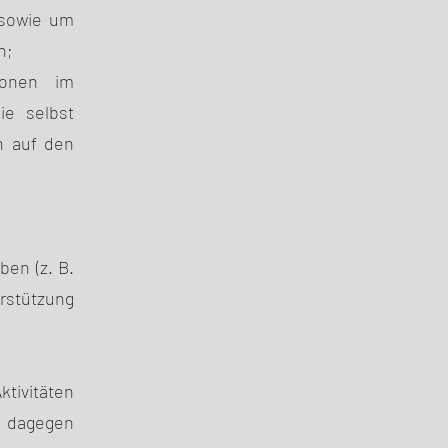
 sowie um
n;
ionen im
ie selbst
h auf den
ben (z. B.
rstützung
ktivitäten
 dagegen