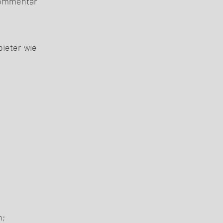
Kommentar
bieter wie
n;