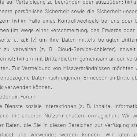
te auf Verteidigung zu begründen oder auszuüben; (iii)
sere persönliche Sicherheit sowie die Sicherheit unser
tzen; (iv) im Falle eines Kontrollwechsels bei uns oder
en (im Wege einer Verschmelzung, des Erwerbs oder 
rte u. a.); (v) um Ihre Daten mittels befugter Drittan
 zu verwalten (z. B. Cloud-Service-Anbieter), soweit
n ist; (vi) um mit Drittanbietern gemeinsam an der Ver
eiten. Zur Vermeidung von Missverständnissen möchten w
onenbezogene Daten nach eigenem Ermessen an Dritte üb
tig verwenden können.
 oder ein Forum
 Dienste soziale Interaktionen (z. B. Inhalte, Informa
und mit anderen Nutzern chatten) ermöglichen. Wir w
der Daten, die Sie in diesen Bereichen zur Verfügung st
rfasst und verwendet werden können. Wir raten d