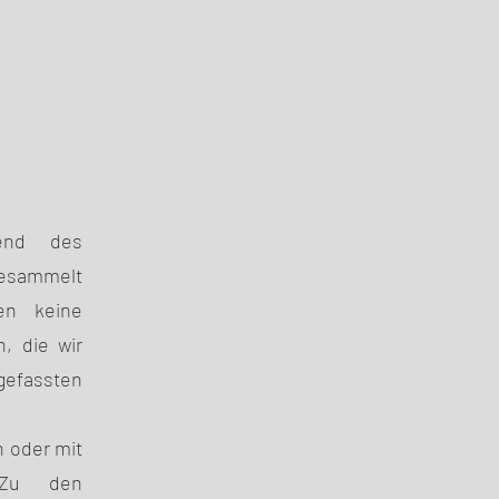
rend des
gesammelt
en keine
, die wir
fassten
n oder mit
. Zu den