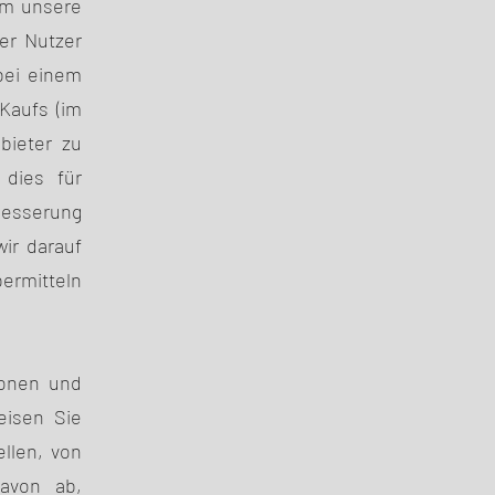
 um unsere
er Nutzer
 bei einem
Kaufs (im
bieter zu
 dies für
besserung
ir darauf
ermitteln
tionen und
eisen Sie
ellen, von
avon ab,