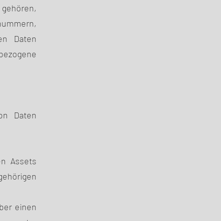
 gehören,
nnummern,
en Daten
nbezogene
on Daten
en Assets
ehörigen
über einen