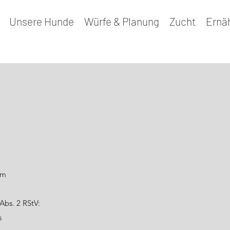
Unsere Hunde
Würfe & Planung
Zucht
Ernä
om
 Abs. 2 RStV:
s