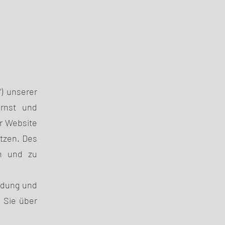
“) unserer
ernst und
er Website
ützen. Des
n und zu
endung und
n Sie über