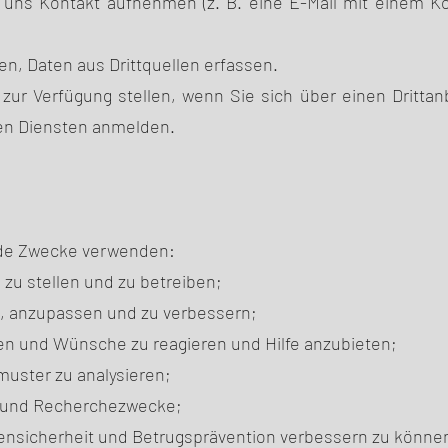
 uns Kontakt aufnehmen (z. B. eine E-Mail mit einem 
n, Daten aus Drittquellen erfassen.
zur Verfügung stellen, wenn Sie sich über einen Drittan
en Diensten anmelden.
?
ende Zwecke verwenden:
zu stellen und zu betreiben;
, anzupassen und zu verbessern;
gen und Wünsche zu reagieren und Hilfe anzubieten;
uster zu analysieren;
he und Recherchezwecke;
ensicherheit und Betrugsprävention verbessern zu könne