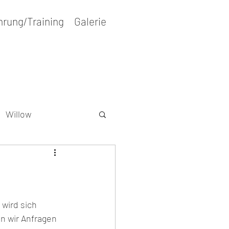
hrung/Training
Galerie
Willow
r
Wesenstest
 wird sich 
 wir Anfragen 