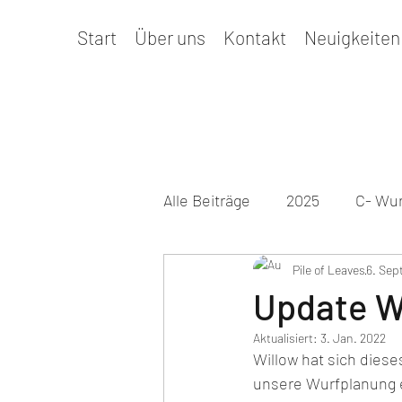
Start
Über uns
Kontakt
Neuigkeiten
Alle Beiträge
2025
C- Wur
Prüfungen & Termine
Pile of Leaves
6. Sep
Ge
Update W
Aktualisiert:
3. Jan. 2022
2026
D-Wurf
Willow hat sich diese
unsere Wurfplanung 