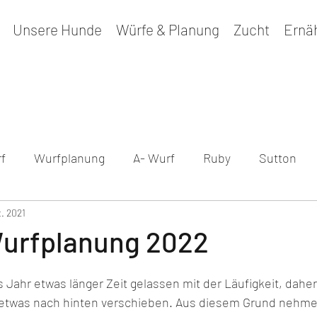
Unsere Hunde
Würfe & Planung
Zucht
Ernä
f
Wurfplanung
A- Wurf
Ruby
Sutton
t. 2021
sundheitsergebnisse
Maple
B - Wurf
Peppe
urfplanung 2022
s Jahr etwas länger Zeit gelassen mit der Läufigkeit, daher
etwas nach hinten verschieben. Aus diesem Grund nehmen