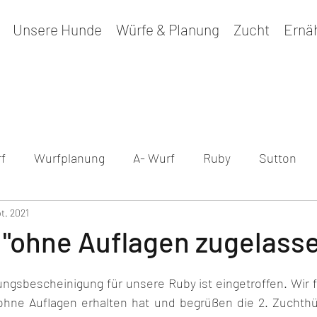
Unsere Hunde
Würfe & Planung
Zucht
Ernä
f
Wurfplanung
A- Wurf
Ruby
Sutton
pt. 2021
sundheitsergebnisse
Maple
B - Wurf
Peppe
ell "ohne Auflagen zugelass
ngsbescheinigung für unsere Ruby ist eingetroffen. Wir f
ohne Auflagen erhalten hat und begrüßen die 2. Zuchthü