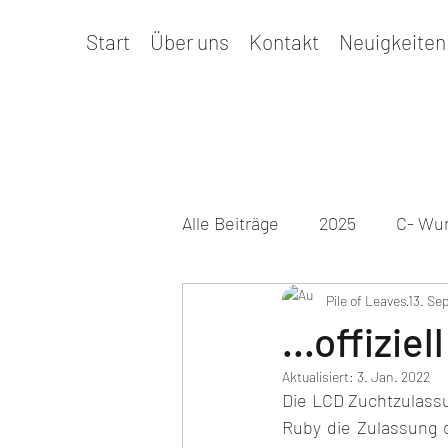
Start
Über uns
Kontakt
Neuigkeiten
Alle Beiträge
2025
C- Wur
Prüfungen & Termine
Pile of Leaves
13. Se
Ge
...offizi
Aktualisiert:
3. Jan. 2022
2026
D-Wurf
Die LCD Zuchtzulassu
Ruby die Zulassung 