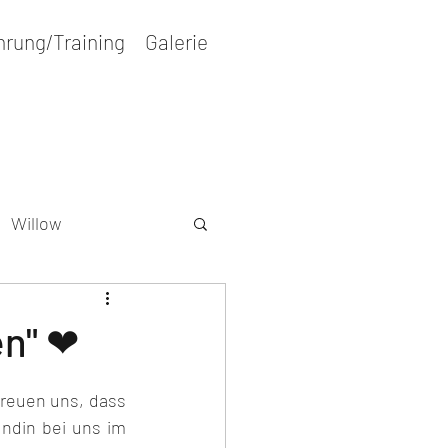
hrung/Training
Galerie
Willow
r
Wesenstest
en" ❤
reuen uns, dass 
ndin bei uns im 