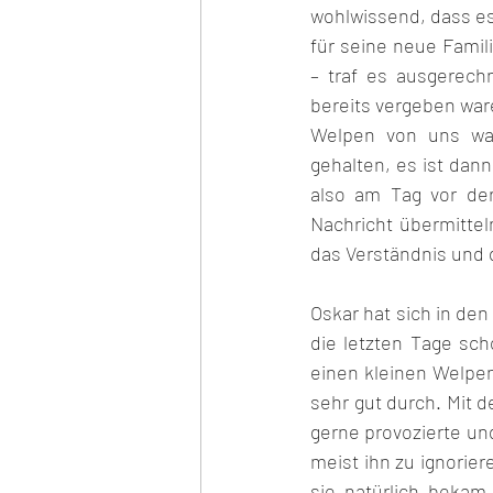
wohlwissend, dass es 
für seine neue Famil
– traf es ausgerech
bereits vergeben war
Welpen von uns wart
gehalten, es ist dan
also am Tag vor der
Nachricht übermittel
das Verständnis und
Oskar hat sich in den 
die letzten Tage sc
einen kleinen Welpen
sehr gut durch. Mit d
gerne provozierte und
meist ihn zu ignorier
sie natürlich bekam