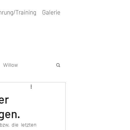
hrung/Training
Galerie
Willow
r
Wesenstest
er
gen.
zw. die letzten 