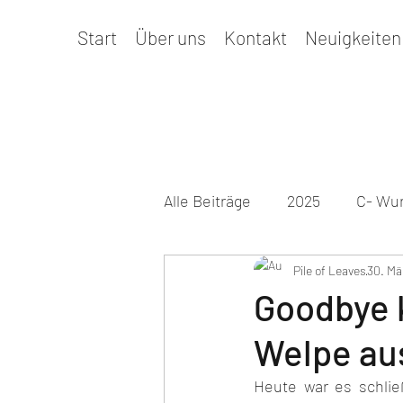
Start
Über uns
Kontakt
Neuigkeiten
Alle Beiträge
2025
C- Wur
Prüfungen & Termine
Pile of Leaves
30. Mä
Ge
Goodbye k
Welpe au
2026
D-Wurf
Heute war es schließ