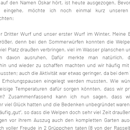
uf den Namen Oskar hört, ist heute ausgezogen. Bevor i
 eingehe, möchte ich noch einmal kurz unseren 
chten:
r Dritter Wurf und unser erster Wurf im Winter. Meine 
rößer, denn bei den Sommerwürfen konnten die Welpen
iel Platz draußen verbringen, viel im Wasser planschen und 
hen davon ausruhen. Dafür merkte man natürlich, d
in und wieder zu schaffen machten und wir häufig mit 
ssten; auch die Aktivität war etwas geringer, da bei dem 
d Erholungspausen eingelegt werden mussten. Wie würde
eisige Temperaturen dafür sorgen könnten, dass wir pra
en? Zusammenfassend kann ich nun sagen, dass wi
hr viel Glück hatten und die Bedenken unbegründet waren:
ufig „gut“, so dass die Welpen doch sehr viel Zeit drauße
agen vor ihrem Auszug auch den kompletten Garten ausg
h voller Freude in 2 Grüppchen taten (8 von der Rassel