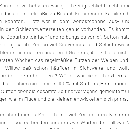
ontrolle zu behalten war gleichzeitig schlicht nicht mögl
 so dass die regelmäßig zu Besuch kommenden Familien ih
n konnten. Platz war in dem weitestgehend aus- un
n den Schlechtwetterzeiten genug vorhanden. Es kommt 
e Geburt so „einfach“ und reibungslos verlief. Sutton hatte 
 die gesamte Zeit so viel Souveränität und Selbstbewuss
obleme mit unseren anderen 3 Großen gab. Es hätte nicht v
 ersten Wochen das regelmäßige Putzen der Welpen und 
 Willow saß schon häufiger in Sichtweite und wollt
reiten, denn bei ihren 2 Würfen war sie doch extremst 
und sie schien nicht immer 100% mit Suttons „Bemühungen
at Sutton aber die gesamte Zeit hervorragend gemeistert 
gen wie im Fluge und die Kleinen entwickelten sich prima.
errchen) dieses Mal nicht so viel Zeit mit den Kleinen
ngen, wie es bei den anderen zwei Würfen der Fall war. Vie