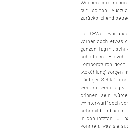
Wochen auch schon a
auf seinen Auszug
zurückblickend betra
Der C-Wurf war unse
vorher doch etwas g
ganzen Tag mit sehr v
schattigen Plätzc
Temperaturen doch h
„Abkühlung“ sorgen mu
häufiger Schlaf- un
werden, wenn ggfs. 
drinnen sein würd
„Winterwurf“ doch se
sehr mild und auch hä
in den letzten 10 T
konnten, was sie auc