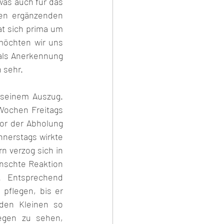
as auch für das 
en ergänzenden 
at sich prima um 
möchten wir uns 
als Anerkennung 
 sehr.
seinem Auszug. 
Wochen Freitags 
or der Abholung 
nerstags wirkte 
 verzog sich in 
nschte Reaktion 
 Entsprechend 
pflegen, bis er 
den Kleinen so 
egen zu sehen, 