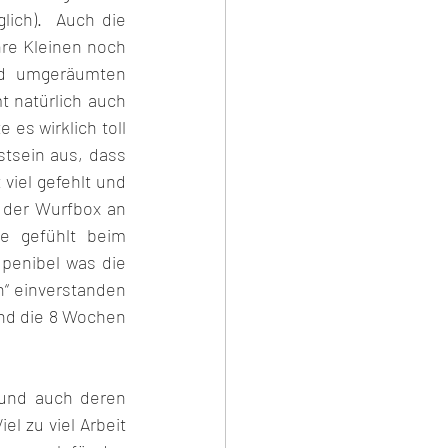
ich).  Auch die 
re Kleinen noch 
d umgeräumten 
natürlich auch 
es wirklich toll 
tsein aus, dass 
iel gefehlt und 
der Wurfbox an 
e gefühlt beim 
penibel was die 
“ einverstanden 
und die 8 Wochen 
 und auch deren 
l zu viel Arbeit 