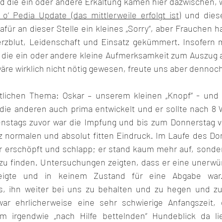
d die ein oder andere Erkältung kamen hier dazwischen, w
e o‘ Pedia Update (das mittlerweile erfolgt ist)
 und dies
Dafür an dieser Stelle ein kleines „Sorry“, aber Frauchen h
Herzblut, Leidenschaft und Einsatz gekümmert. Insofern 
 die ein oder andere kleine Aufmerksamkeit zum Auszug 
äre wirklich nicht nötig gewesen, freute uns aber dennoch
lichen Thema: Oskar – unserem kleinen „Knopf“ - und 
 die anderen auch prima entwickelt und er sollte nach 8 
enstags zuvor war die Impfung und bis zum Donnerstag v
 normalen und absolut fitten Eindruck. Im Laufe des Don
hr erschöpft und schlapp; er stand kaum mehr auf, sondern
zu finden. Untersuchungen zeigten, dass er eine unerwü
eigte und in keinem Zustand für eine Abgabe war.
s, ihn weiter bei uns zu behalten und zu hegen und zu 
war ehrlicherweise eine sehr schwierige Anfangszeit, 
m irgendwie „nach Hilfe bettelnden“ Hundeblick da li