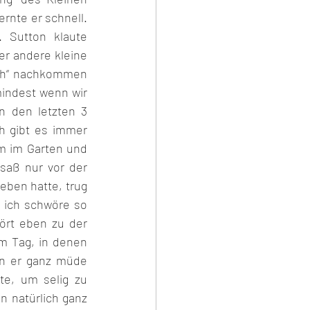
rnte er schnell. 
Sutton klaute 
er andere kleine 
sch“ nachkommen 
indest wenn wir 
n den letzten 3 
 gibt es immer 
m im Garten und 
saß nur vor der 
ben hatte, trug 
 ich schwöre so 
rt eben zu der 
 Tag, in denen 
n er ganz müde 
e, um selig zu 
n natürlich ganz 