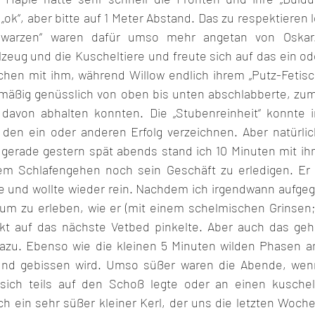
„ok“, aber bitte auf 1 Meter Abstand. Das zu respektieren le
warzen“ waren dafür umso mehr angetan von Oskar. 
zeug und die Kuscheltiere und freute sich auf das ein od
elchen mit ihm, während Willow endlich ihrem „Putz-Feti
mäßig genüsslich von oben bis unten abschlabberte, zum
g davon abhalten konnten. Die „Stubenreinheit“ konnte i
en ein oder anderen Erfolg verzeichnen. Aber natürlich
gerade gestern spät abends stand ich 10 Minuten mit ih
dem Schlafengehen noch sein Geschäft zu erledigen. Er 
e und wollte wieder rein. Nachdem ich irgendwann aufgege
 um zu erleben, wie er (mit einem schelmischen Grinsen;
kt auf das nächste Vetbed pinkelte. Aber auch das gehö
azu. Ebenso wie die kleinen 5 Minuten wilden Phasen am
und gebissen wird. Umso süßer waren die Abende, wen
sich teils auf den Schoß legte oder an einen kuschelt
ach ein sehr süßer kleiner Kerl, der uns die letzten Woche