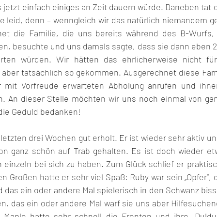
jetzt einfach einiges an Zeit dauern würde. Daneben tat 
ie leid, denn – wenngleich wir das natürlich niemandem g
net die Familie, die uns bereits während des B-Wurfs, 
en, besuchte und uns damals sagte, dass sie dann eben 2 
en würden. Wir hätten das ehrlicherweise nicht für 
n aber tatsächlich so gekommen. Ausgerechnet diese Fami
 mit Vorfreude erwarteten Abholung anrufen und ihnen
n. An dieser Stelle möchten wir uns noch einmal von ga
 die Geduld bedanken!
letzten drei Wochen gut erholt. Er ist wieder sehr aktiv und
hon ganz schön auf Trab gehalten. Es ist doch wieder e
 einzeln bei sich zu haben. Zum Glück schlief er praktisc
en Großen hatte er sehr viel Spaß: Ruby war sein „Opfer“, 
 das ein oder andere Mal spielerisch in den Schwanz biss.
en, das ein oder andere Mal warf sie uns aber Hilfesuchend
. Maple hatte sehr schnell die Fronten und ihre „Duldu