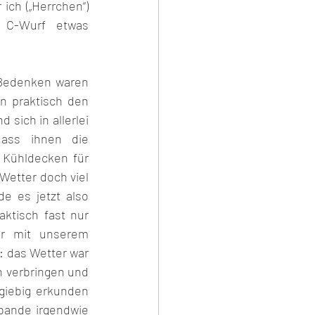
ch („Herrchen“) 
C-Wurf etwas 
Bedenken waren 
 praktisch den 
sich in allerlei 
ass ihnen die 
Kühldecken für 
Wetter doch viel 
 es jetzt also 
ktisch fast nur 
r mit unserem 
 das Wetter war 
n verbringen und 
iebig erkunden 
bande irgendwie 