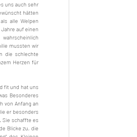
es uns auch sehr 
ewünscht hätten 
als alle Welpen 
Jahre auf einen 
wahrscheinlich 
lie mussten wir 
 die schlechte 
nzem Herzen für 
 fit und hat uns 
twas Besonderes 
h von Anfang an 
die er besonders 
 Sie schaffte es 
e Blicke zu, die 
ng“ des Kleinen 