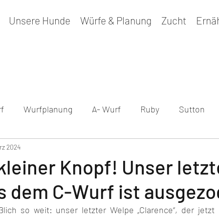
Unsere Hunde
Würfe & Planung
Zucht
Ernä
f
Wurfplanung
A- Wurf
Ruby
Sutton
rz 2024
sundheitsergebnisse
Maple
B - Wurf
Peppe
leiner Knopf! Unser letzt
s dem C-Wurf ist ausgezo
lich so weit: unser letzter Welpe „Clarence“, der jetzt b