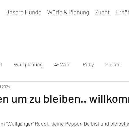
Unsere Hunde
Würfe & Planung
Zucht
Ernä
f
Wurfplanung
A- Wurf
Ruby
Sutton
li 2024
sundheitsergebnisse
Maple
B - Wurf
Peppe
 um zu bleiben.. willko
m “Wulfgänger” Rudel, kleine Pepper. Du bist und bleibst je