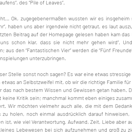
aufens”, des “Pile of Leaves”. 
ht... Ok, zugegebenermaßen wussten wir es insgeheim s
r”, haben uns aber irgendwie nicht getraut, es laut ausz
letzten Beitrag auf der Homepage gelesen haben kam das F
ns schon klar, dass sie nicht mehr gehen wird”. Und s
; aus den “Fantastischen Vier” werden die “Fünf Freunde”
anspielungen unterzubringen.
er Stelle sonst noch sagen? Es war eine etwas stressige 
 etwas an Selbstzweifel mit, ob wir die richtige Familie für
r das nach bestem Wissen und Gewissen getan haben. Das
t keine Kritik sein; manchmal kommt eben einiges zusam
ert. Wir möchten vielmehr auch alle, die mit dem Gedanke
zu holen, noch einmal ausdrücklich darauf hinweisen, d
n ist, wie viel Verantwortung, Aufwand, Zeit, Liebe aber
 kleines Lebewesen bei sich aufzunehmen und groß zu zie