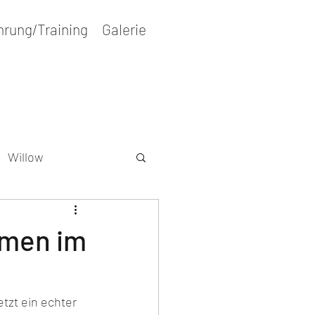
hrung/Training
Galerie
Willow
r
Wesenstest
mmen im
tzt ein echter 