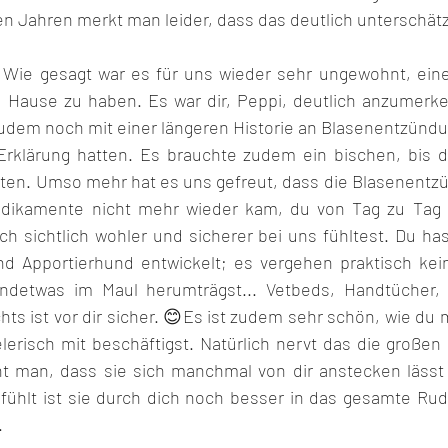
en Jahren merkt man leider, dass das deutlich unterschätz
 Wie gesagt war es für uns wieder sehr ungewohnt, eine
 Hause zu haben. Es war dir, Peppi, deutlich anzumerke
udem noch mit einer längeren Historie an Blasenentzündun
 Erklärung hatten. Es brauchte zudem ein bischen, bis d
tten. Umso mehr hat es uns gefreut, dass die Blasenentzü
edikamente nicht mehr wieder kam, du von Tag zu Tag
ch sichtlich wohler und sicherer bei uns fühltest. Du ha
nd Apportierhund entwickelt; es vergehen praktisch kein
ndetwas im Maul herumträgst... Vetbeds, Handtücher, 
hts ist vor dir sicher. 😊Es ist zudem sehr schön, wie du m
lerisch mit beschäftigst. Natürlich nervt das die großen
t man, dass sie sich manchmal von dir anstecken lässt 
ühlt ist sie durch dich noch besser in das gesamte Rudel
.