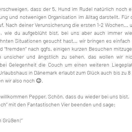
rschweigen, dass der 5. Hund im Rudel natürlich noch e
ung und notwenigen Organisation im Alltag darstellt. Für 
uf. Nach deiner Verunsicherung die ersten 1-2 Wochen... 
 wie du aufgeblüht bist, bei uns aber auch immer wie
hnten Situationen gesucht hast... wir bringen es einfach 
d “fremden” nach ggfs. einigen kurzen Besuchen mitzugeb
 unsicher und ängstlich zu sehen, das wollen wir nic
 bei Gelegenheit die Couch um einen weiteren Liegeplat
rlaubshaus in Dänemark erlaubt zum Glück auch bis zu 8 
n wir also noch 😉.
 willkommen Pepper. Schön, dass du wieder bei uns bist.  
sch” mit den Fantastischen Vier beenden und sage:
n Grüßen!”  