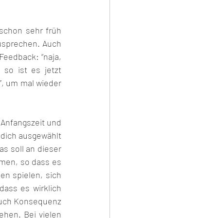
chon sehr früh 
usprechen. Auch 
eedback: “naja, 
o ist es jetzt 
, um mal wieder 
Anfangszeit und 
 dich ausgewählt 
 soll an dieser 
men, so dass es 
n spielen, sich 
ass es wirklich 
 auch Konsequenz 
hen. Bei vielen 