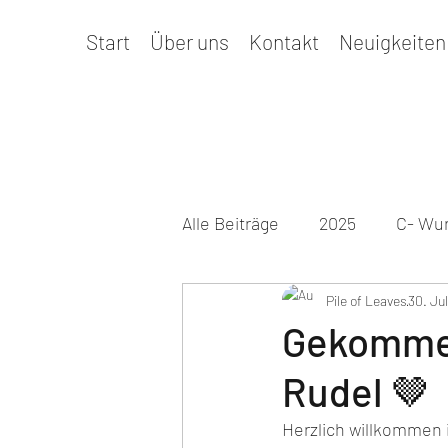
Start
Über uns
Kontakt
Neuigkeiten
Alle Beiträge
2025
C- Wur
Prüfungen & Termine
Pile of Leaves
30. Ju
Ge
Gekommen
Rudel 🤎
2026
D-Wurf
Herzlich willkommen i