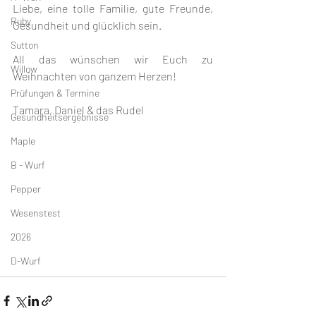
Liebe, eine tolle Familie, gute Freunde, 
Ruby
Gesundheit und glücklich sein.
Sutton
All das wünschen wir Euch zu 
Willow
Weihnachten von ganzem Herzen!
Prüfungen & Termine
Tamara, Daniel & das Rudel
Gesundheitsergebnisse
Maple
B - Wurf
Pepper
Wesenstest
2026
D-Wurf