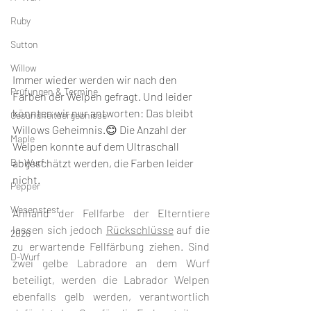
Ruby
Sutton
Willow
Immer wieder werden wir nach den 
Prüfungen & Termine
Farben der Welpen gefragt. Und leider 
könnten wir nur antworten: Das bleibt 
Gesundheitsergebnisse
Willows Geheimnis.😊 Die Anzahl der 
Maple
Welpen konnte auf dem Ultraschall 
B - Wurf
abgeschätzt werden, die Farben leider 
nicht.
Pepper
Wesenstest
Anhand der Fellfarbe der Elterntiere 
lassen sich jedoch 
Rückschlüsse
 auf die 
2026
zu erwartende Fellfärbung ziehen. Sind 
D-Wurf
zwei gelbe Labradore an dem Wurf 
beteiligt, werden die Labrador Welpen 
ebenfalls gelb werden, verantwortlich 