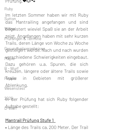
Prüfung.❤🐶🐾 
Ruby
Im letzten Sommer haben wir mit Ruby 
Sutton
das Mantrailing angefangen und sind 
Willow
begeistert wieviel Spaß sie an der Arbeit 
zeigt. Angefangen haben mit sehr kurzen 
Prüfungen & Termine
Trails, deren Länge von Woche zu Woche 
Gesundheitsergebnisse
gesteigert wurde. Nach und nach wurden 
verschiedene Schwierigkeiten eingebaut. 
Maple
Dazu gehören u.a. Spuren, die sich 
B - Wurf
kreuzen, längere oder ältere Trails sowie 
Trails in Gebieten mit größerer 
Pepper
Ablenkung. 
Wesenstest
2026
In der Prüfung hat sich Ruby folgender 
Aufgabe gestellt:
D-Wurf
Mantrail Prüfung Stufe 1  
• Länge des Trails ca. 200 Meter. Der Trail 